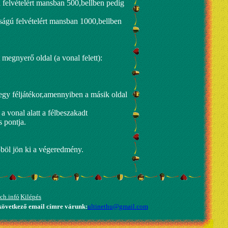
tű felvételért mansban 500,bellben pedig
yságú felvételért mansban 1000,bellben
t megnyerő oldal (a vonal felett):
t egy féljátékor,amennyiben a másik oldal
a vonal alatt a félbeszakadt
 pontja.
bböl jön ki a végeredmény.
ch.infó
Kilépés
 következő email címre várunk:
ultinethu@gmail.com