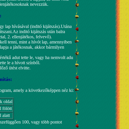
ellenjátékosoknak nevezzük.
:
gy lap hívásával (inditó kijátszás).Utána
játszani.Az inditó kijátszás után balra
al, 2. ellenjátékos, felvevő).
ell tenni, mint a hívót lap, amennyiben
 lapja a játékosnak, akkor bármilyen
értékű adut tette le, vagy ha nemvolt adu
te le a hívott színből.
őző ütést elvitte.
ítás:
program, amely a következőképpen néz ki:
k oldal
 fölött
 alatt
összefüggően 100, vagy több pontot