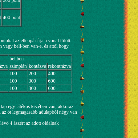
t
200 pont
t
400 pont
ntokat az ellenpár írja a vonal fölött.
n vagy bell-ben van-e, és attól hogy
bellben
ázva
szimplán
kontázva
rekontrázva
100
200
400
100
300
600
100
300
600
u lap egy játékos kezében van, akkoraz
 Ha az öt legmagasabb adulapból négy van
lévő 4 ászért az adott oldalnak