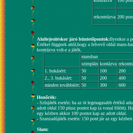
kontrázva
100 pon
rekontrázva
200 pon
Alultejesítéskor járó büntetőpontok:
Ilyenkor a po
Értékei függnek attól,hogy a felvevő oldal mans-ba
kontrázva volt-e a játék.
mansban
szimplán
kontázva
rekontr
1. bukásért:
50
100
200
2., 3. bukásárt:
50
200
400
minden továbbiért:
50
300
600
Honőrök:
- Színjáték esetén: ha az öt legmagasabb értékű ad
adott oldal 150 plusz pontot kap (a vonal fölött).
egy kézben akkor 100 pontot kap az adott oldal.
- Szanzadújáték esetén: 150 pont jár az egy kézben 
Slam: