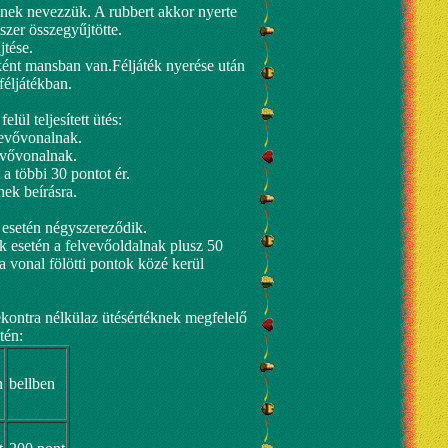
nek nevezzük. A rubbert akkor nyerte
szer összegyűjtötte.
jtése.
ként mansban van.Féljáték nyerése után
féljátékban.
lül teljesített ütés:
vevővonalnak.
evővonalnak.
 a többi 30 pontot ér.
nek beírásra.
 esetén négyszereződik.
ok esetén a felvevőoldalnak plusz 50
a vonal fölötti pontok közé kerül
ekontra nélkülaz ütésértéknek megfelelő
tén:
n
bellben