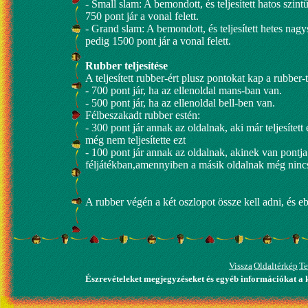
- Small slam: A bemondott, és teljesített hatos szin
750 pont jár a vonal felett.
- Grand slam: A bemondott, és teljesített hetes nag
pedig 1500 pont jár a vonal felett.
Rubber teljesítése
A teljesített rubber-ért plusz pontokat kap a rubber-
- 700 pont jár, ha az ellenoldal mans-ban van.
- 500 pont jár, ha az ellenoldal bell-ben van.
Félbeszakadt rubber estén:
- 300 pont jár annak az oldalnak, aki már teljesítet
még nem teljesítette ezt
- 100 pont jár annak az oldalnak, akinek van pontja 
féljátékban,amennyiben a másik oldalnak még nincs
A rubber végén a két oszlopot össze kell adni, és e
Vissza
Oldaltérkép
Te
Észrevételeket megjegyzéseket és egyéb információkat a