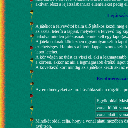
aktívan részt a lejátszásban),az ellenfeleket pedig 
Lejátszás
A játékot a felvevőtöl balra ülő játákos kezdi meg e
az asztal leteríti a lapjait, melyeket a felvevő fog ki
haladva minden játékosnak tennie kell egy lapot(aszt
A játékosoknak kötelezően ugyanolyan színű lapot k
ezlehetséges. Ha nincs a hívótt lappal azonos színű
lapot letehet.
A kör végén az ütést az viszi el, aki a legmagasabb 
a körben, akkor az aki a legmagasabb értékű lapot tet
A következő kört mindig az a játékos kezdi aki az el
Eredményszám
Az eredményeket az un. írástáblázatban rögziti a 
Egyik oldal
Mási
vonal fölött
vonal
vonal alatt
vonal
Mindkét oldal célja, hogy a vonal alatti mezőben 
gyűjtsön.