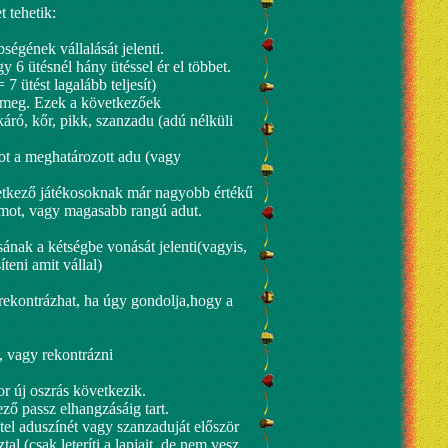
t tehetik:
bségének vállalását jelenti.
y 6 ütésnél hány ütéssel ér el többet.
7 ütést lagalább teljesít)
 meg. Ezek a következőek
káró, kőr, pikk, szanzadu (adú nélküli
mot a meghatározott adu (vagy
vetkező játékosoknak már nagyobb értékű
zámot, vagy magasabb rangú adut.
ának a kétségbe vonását jelenti(vagyis,
teni amit vállal)
rekontrázhat, ha úgy gondolja,hogy a
, vagy rekontrázni
r új oszrás következik.
ző passz elhangzásáig tart.
étel aduszínét vagy szanzaduját először
al (csak leteríti a lapjait, de nem vesz