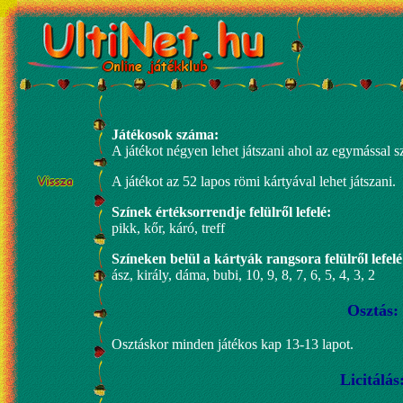
Játékosok száma:
A játékot négyen lehet játszani ahol az egymással 
A játékot az 52 lapos römi kártyával lehet játszani.
Színek értéksorrendje felülről lefelé:
pikk, kőr, káró, treff
Színeken belül a kártyák rangsora felülről lefelé
ász, király, dáma, bubi, 10, 9, 8, 7, 6, 5, 4, 3, 2
Osztás:
Osztáskor minden játékos kap 13-13 lapot.
Licitálás