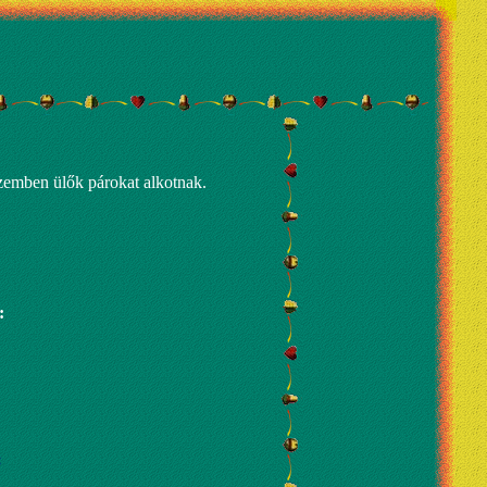
szemben ülők párokat alkotnak.
:
: