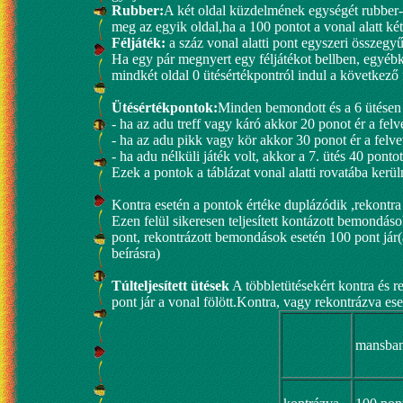
Rubber:
A két oldal küzdelmének egységét rubber-
meg az egyik oldal,ha a 100 pontot a vonal alatt két
Féljáték:
a száz vonal alatti pont egyszeri összegyű
Ha egy pár megnyert egy féljátékot bellben, egyéb
mindkét oldal 0 ütésértékpontról indul a következő 
Ütésértékpontok:
Minden bemondott és a 6 ütésen fe
- ha az adu treff vagy káró akkor 20 ponot ér a fel
- ha az adu pikk vagy kör akkor 30 ponot ér a felv
- ha adu nélküli játék volt, akkor a 7. ütés 40 pontot
Ezek a pontok a táblázat vonal alatti rovatába kerül
Kontra esetén a pontok értéke duplázódik ,rekontra
Ezen felül sikeresen teljesített kontázott bemondás
pont, rekontrázott bemondások esetén 100 pont jár(
beírásra)
Túlteljesített ütések
A többletütésekért kontra és r
pont jár a vonal fölött.Kontra, vagy rekontrázva ese
mansba