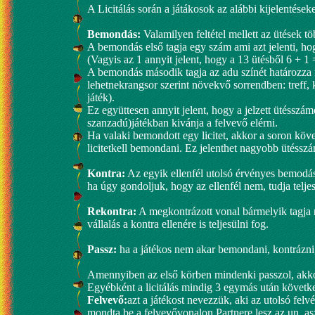
A Licitálás során a játákosok az alábbi kijelentéseke
Bemondás:
Valamilyen feltétel mellett az ütések tö
A bemondás első tagja egy szám ami azt jelenti, hog
(Vagyis az 1 annyit jelent, hogy a 13 ütésből 6 + 1 = 
A bemondás második tagja az adu színét határozza
lehetnekrangsor szerint növekvő sorrendben: treff, 
játék).
Ez együttesen annyit jelent, hogy a jelzett ütésszá
szanzadú)játékban kivánja a felvevő elérni.
Ha valaki bemondott egy licitet, akkor a soron kö
licitetkell bemondani. Ez jelenthet nagyobb ütéss
Kontra:
Az egyik ellenfél utolsó érvényes bemodás
ha úgy gondoljuk, hogy az ellenfél nem, tudja teljesí
Rekontra:
A megkontrázott vonal bármelyik tagja 
vállalás a kontra ellenére is teljesülni fog.
Passz:
ha a játékos nem akar bemondani, kontrázni
Amennyiben az első körben mindenki passzol, akko
Egyébként a licitálás mindig 3 egymás után követke
Felvevő:
azt a játékost nevezzük, aki az utolsó felv
mondta be a felvevővonalon.Partnere lesz az un. aszt