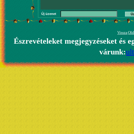
Új üzenet
Ü
Vissza
Old
Észrevételeket megjegyzéseket és e
várunk:
ul