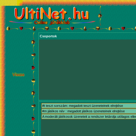
Csoportok
#t teszt sorszám: megadott teszt üzeneteinek elrejtése
#m játékos név : megadott játékos üzeneteinek elrejtése
A moderált játékosok üzeneteit a rendszer letárolja utólagos ell