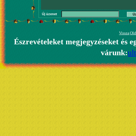
Új üzenet
Ü
Vissza
Old
Észrevételeket megjegyzéseket és e
várunk:
ul