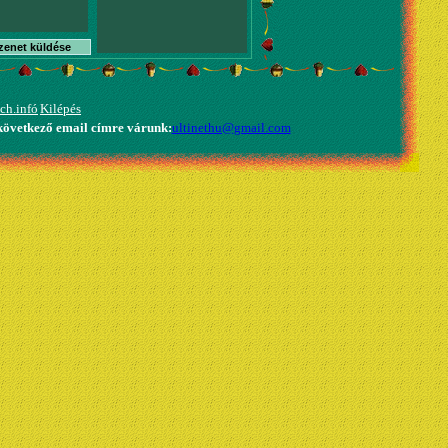
zenet küldése
ch.infó
Kilépés
 következő email címre várunk:
ultinethu@gmail.com