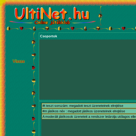
Csoportok
#t teszt sorszám: megadott teszt üzeneteinek elrejtése
#m játékos név : megadott játékos üzeneteinek elrejtése
A moderált játékosok üzeneteit a rendszer letárolja utólagos ell