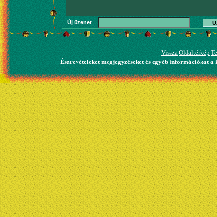
Új üzenet
Ü
Vissza
Oldaltérkép
Te
Észrevételeket megjegyzéseket és egyéb információkat a