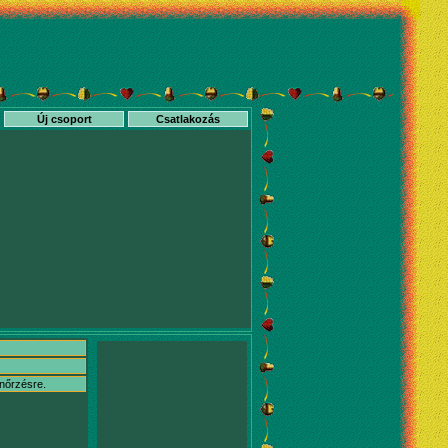
Új csoport
Csatlakozás
enőrzésre.