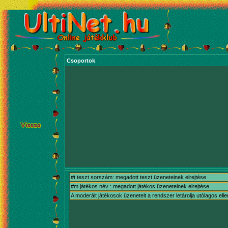
Csoportok
#t teszt sorszám: megadott teszt üzeneteinek elrejtése
#m játékos név : megadott játékos üzeneteinek elrejtése
A moderált játékosok üzeneteit a rendszer letárolja utólagos ell