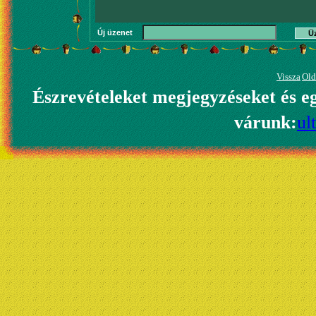
Új üzenet
Ü
Vissza
Old
Észrevételeket megjegyzéseket és e
várunk:
ul