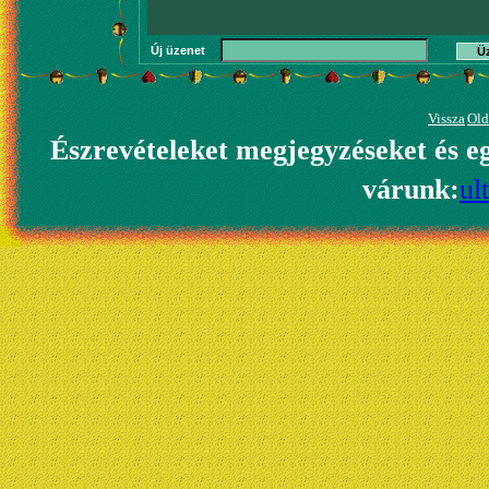
Új üzenet
Ü
Vissza
Old
Észrevételeket megjegyzéseket és e
várunk:
ul