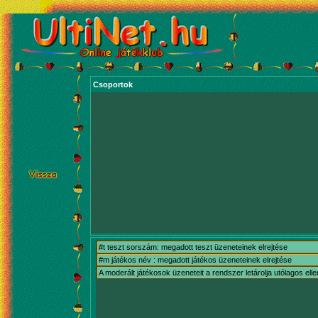
Csoportok
#t teszt sorszám: megadott teszt üzeneteinek elrejtése
#m játékos név : megadott játékos üzeneteinek elrejtése
A moderált játékosok üzeneteit a rendszer letárolja utólagos ell