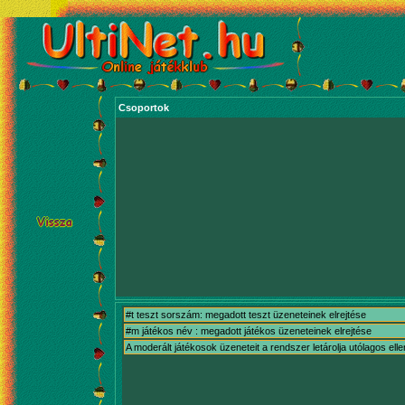
Csoportok
#t teszt sorszám: megadott teszt üzeneteinek elrejtése
#m játékos név : megadott játékos üzeneteinek elrejtése
A moderált játékosok üzeneteit a rendszer letárolja utólagos ell