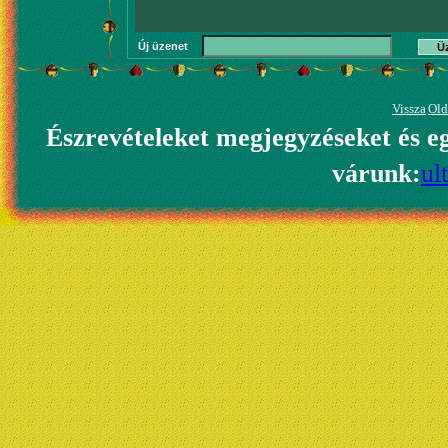
Új üzenet
Ü
Vissza
Old
Észrevételeket megjegyzéseket és e
várunk:
ul