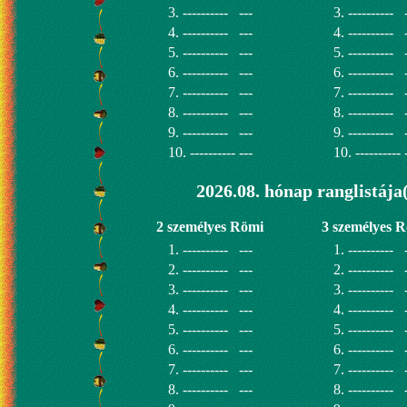
3. ----------
---
3. ----------
4. ----------
---
4. ----------
5. ----------
---
5. ----------
6. ----------
---
6. ----------
7. ----------
---
7. ----------
8. ----------
---
8. ----------
9. ----------
---
9. ----------
10. ----------
---
10. ----------
2026.08. hónap ranglistája
2 személyes Römi
3 személyes 
1. ----------
---
1. ----------
2. ----------
---
2. ----------
3. ----------
---
3. ----------
4. ----------
---
4. ----------
5. ----------
---
5. ----------
6. ----------
---
6. ----------
7. ----------
---
7. ----------
8. ----------
---
8. ----------