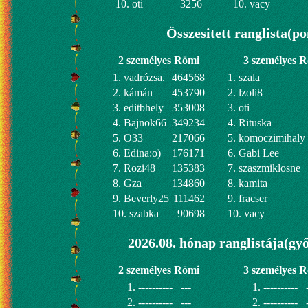
10. oti
3256
10. vacy
Összesitett ranglista(po
2 személyes Römi
3 személyes 
1. vadrózsa.
464568
1. szala
2. kámán
453790
2. lzoli8
3. editbhely
353008
3. oti
4. Bajnok66
349234
4. Rituska
5. O33
217066
5. komoczimihaly
6. Edina:o)
176171
6. Gabi Lee
7. Rozi48
135383
7. szaszmiklosne
8. Gza
134860
8. kamita
9. Beverly25
111462
9. fracser
10. szabka
90698
10. vacy
2026.08. hónap ranglistája(gy
2 személyes Römi
3 személyes 
1. ----------
---
1. ----------
2. ----------
---
2. ----------