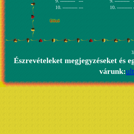
9. ----------
---
9. ----------
10. ----------
---
10. ----------
V
Észrevételeket megjegyzéseket és e
várunk:
ul