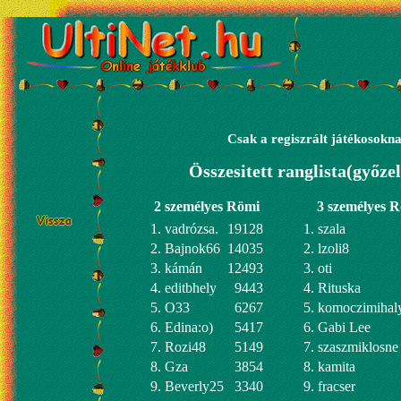
Csak a regiszrált játékosokna
Összesitett ranglista(győz
2 személyes Römi
3 személyes 
1. vadrózsa.
19128
1. szala
2. Bajnok66
14035
2. lzoli8
3. kámán
12493
3. oti
4. editbhely
9443
4. Rituska
5. O33
6267
5. komoczimihal
6. Edina:o)
5417
6. Gabi Lee
7. Rozi48
5149
7. szaszmiklosne
8. Gza
3854
8. kamita
9. Beverly25
3340
9. fracser