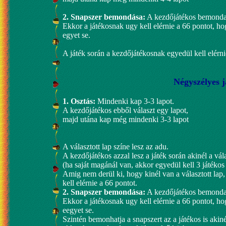
2. Snapszer bemondása:
A kezdőjátékos bemondat 
Ekkor a játékosnak ugy kell elérnie a 66 pontot, ho
egyet se.
A játék során a kezdőjátékosnak egyedül kell elérni
Négyszélyes j
1. Osztás:
Mindenki kap 3-3 lapot.
A kezdőjátékos ebből választ egy lapot,
majd utána kap még mindenki 3-3 lapot
A választott lap színe lesz az adu.
A kezdőjátékos azzal lesz a játék során akinél a vál
(ha saját magánál van, akkor egyedül kell 3 játékos 
Amig nem derül ki, hogy kinél van a választott la
kell elérnie a 66 pontot.
2. Snapszer bemondása:
A kezdőjátékos bemondat 
Ekkor a játékosnak ugy kell elérnie a 66 pontot, ho
eegyet se.
Szintén bemonhatja a snapszert az a játékos is akinél