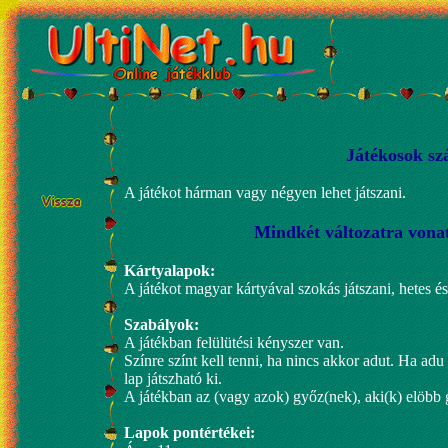
Játékosok sz
A játékot hárman vagy négyen lehet játszani.
Mindkét változatra vona
Kártyalapok:
A játékot magyar kártyával szokás játszani, hetes és
Szabályok:
A játékban felülütési kényszer van.
Színre színt kell tenni, ha nincs akkor adut. Ha adu
lap játszható ki.
A játékban az (vagy azok) győz(nek), aki(k) elöbb 
Lapok pontértékei: