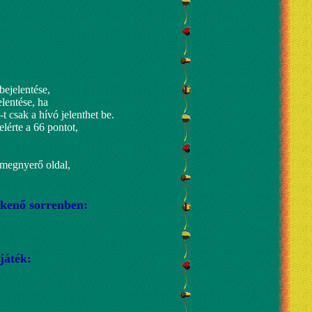
bejelentése,
elentése, ha
t csak a hívó jelenthet be.
lérte a 66 pontot,
t megnyerő oldal,
kenő sorrenben:
játék: