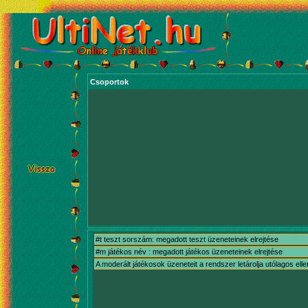
Csoportok
#t teszt sorszám: megadott teszt üzeneteinek elrejtése
#m játékos név : megadott játékos üzeneteinek elrejtése
A moderált játékosok üzeneteit a rendszer letárolja utólagos ell