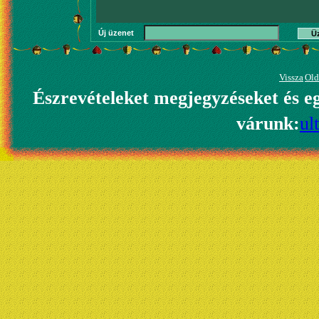
Új üzenet
Ü
Vissza
Old
Észrevételeket megjegyzéseket és e
várunk:
ul