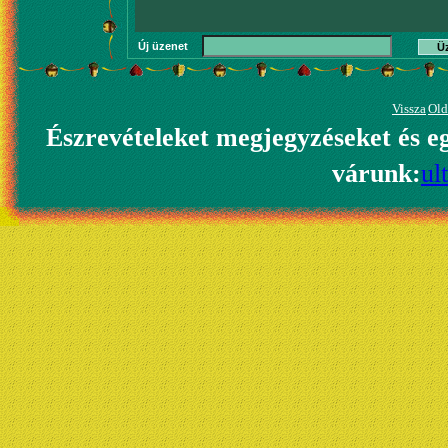
Új üzenet
Ü
Vissza
Old
Észrevételeket megjegyzéseket és e
várunk:
ul