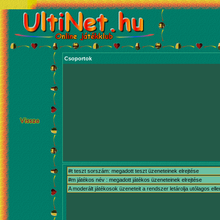
Csoportok
#t teszt sorszám: megadott teszt üzeneteinek elrejtése
#m játékos név : megadott játékos üzeneteinek elrejtése
A moderált játékosok üzeneteit a rendszer letárolja utólagos ell