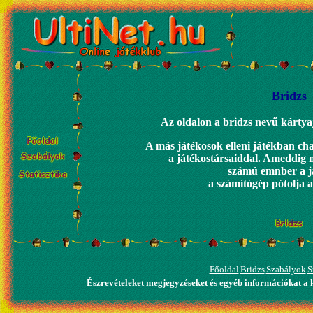
Bridzs
Az oldalon a bridzs nevű kártyaj
A más játékosok elleni játékban chat
a játékostársaiddal. Ameddig 
számú emnber a j
a számítógép pótolja 
Főoldal
Bridzs
Szabályok
S
Észrevételeket megjegyzéseket és egyéb információkat a