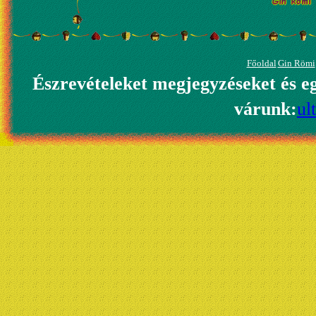
Főoldal
Gin Römi
Észrevételeket megjegyzéseket és e
várunk:
ul