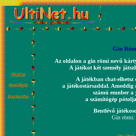
Gin Röm
Az oldalon a gin römi nevű kárty
A játékot két személy játsz
A játékban chat-elhetsz 
a játékostársaddal. Ameddig 
számú emnber a 
a számítógép pótolja
Bentlévő játéko
Gin römi: