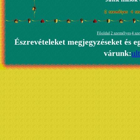
Főoldal
2 személyes
4 sz
Észrevételeket megjegyzéseket és e
várunk:
ul