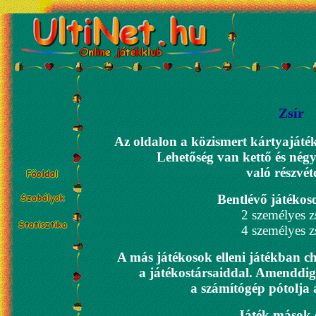
Zsír
Az oldalon a közismert kártyajátékk
Lehetőség van kettő és nég
való részvéte
Bentlévő játéko
2 személyes zs
4 személyes zs
A más játékosok elleni játékban cha
a játékostársaiddal. Amenddig
a számítógép pótolja 
Játék mások e