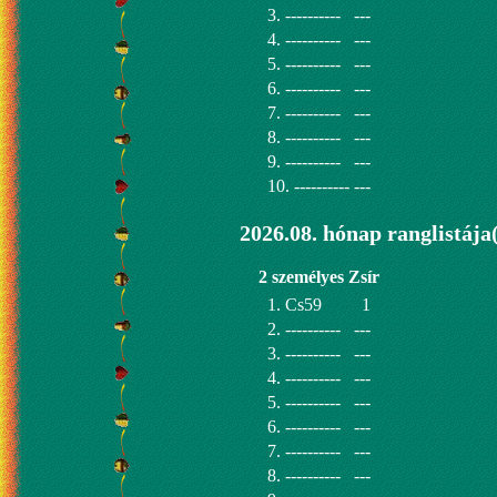
3. ----------
---
4. ----------
---
5. ----------
---
6. ----------
---
7. ----------
---
8. ----------
---
9. ----------
---
10. ----------
---
2026.08. hónap ranglistája
2 személyes Zsír
1. Cs59
1
2. ----------
---
3. ----------
---
4. ----------
---
5. ----------
---
6. ----------
---
7. ----------
---
8. ----------
---