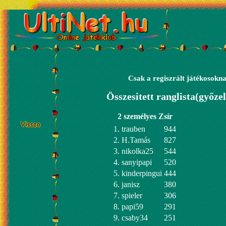
Csak a regiszrált játékosokna
Összesitett ranglista(győz
2 személyes Zsír
1. trauben
944
2. H.Tamás
827
3. nikolka25
544
4. sanyipapi
520
5. kinderpingui
444
6. janisz
380
7. spieler
306
8. papi59
291
9. csaby34
251