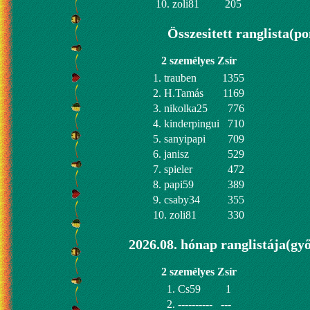
10. zoli81
205
Összesitett ranglista(po
2 személyes Zsír
1. trauben
1355
2. H.Tamás
1169
3. nikolka25
776
4. kinderpingui
710
5. sanyipapi
709
6. janisz
529
7. spieler
472
8. papi59
389
9. csaby34
355
10. zoli81
330
2026.08. hónap ranglistája(gy
2 személyes Zsír
1. Cs59
1
2. ----------
---