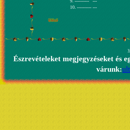
9. ----------
---
10. ----------
---
V
Észrevételeket megjegyzéseket és e
várunk:
ul