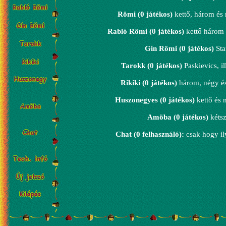
Römi (0 játékos)
kettő, három és
Rabló Römi (0 játékos)
kettő három
Gin Römi (0 játékos)
Sta
Tarokk (0 játékos)
Paskievics, i
Rikiki (0 játékos)
három, négy és
Huszonegyes (0 játékos)
kettő és 
Amöba (0 játékos)
kéts
Chat (0 felhasználó):
csak hogy il