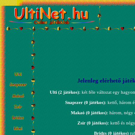
Jelenleg elérhető játé
Ulti (2 játékos):
két féle változat egy hagyom
Snapszer (0 játékos):
kettő, három é
Makaó (0 játékos):
három, négy é
Zsír (0 játékos):
kettő és nég
Bridzs (0 játékos)
ru