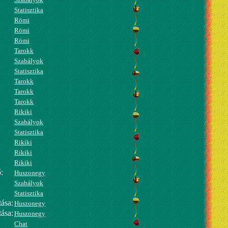
Statisztika
Römi
Römi
Römi
Tarokk
Szabályok
Statisztika
Tarokk
Tarokk
Tarokk
Rikiki
Szabályok
Statisztika
Rikiki
Rikiki
Rikiki
:
Huszonegy
Szabályok
Statisztika
ása:
Huszonegy
ása:
Huszonegy
Chat