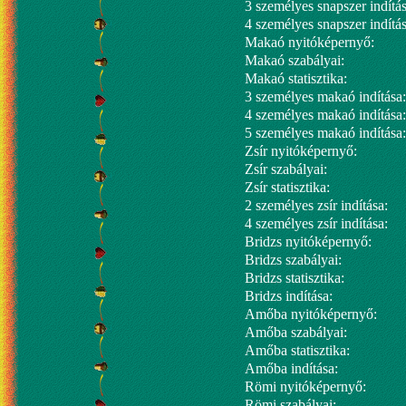
3 személyes snapszer indítás
4 személyes snapszer indítás
Makaó nyitóképernyő:
Makaó szabályai:
Makaó statisztika:
3 személyes makaó indítása:
4 személyes makaó indítása:
5 személyes makaó indítása:
Zsír nyitóképernyő:
Zsír szabályai:
Zsír statisztika:
2 személyes zsír indítása:
4 személyes zsír indítása:
Bridzs nyitóképernyő:
Bridzs szabályai:
Bridzs statisztika:
Bridzs indítása:
Amőba nyitóképernyő:
Amőba szabályai:
Amőba statisztika:
Amőba indítása:
Römi nyitóképernyő:
Römi szabályai: