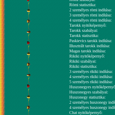
Römi statisztika:
2 személyes römi indítása:
3 személyes römi indítása:
4 személyes römi indítása:
Tarokk nyitóképernyő:
Tarokk szabályai:
Tarokk statisztika:
Paskievics tarokk indítása:
Illusztrált tarokk indítása:
Magas tarokk indítása:
Rikiki nyitóképernyő:
Rikiki szabályai:
Rikiki statisztika:
3 személyes rikiki indítása:
4 személyes rikiki indítása:
5 személyes rikiki indítása:
Huszonegyes nyitóképernyő
Huszonegyes szabályai:
Huszonegy statisztika:
2 személyes huszonegy indít
4 személyes huszonegy indít
Chat nyitóképernyő: