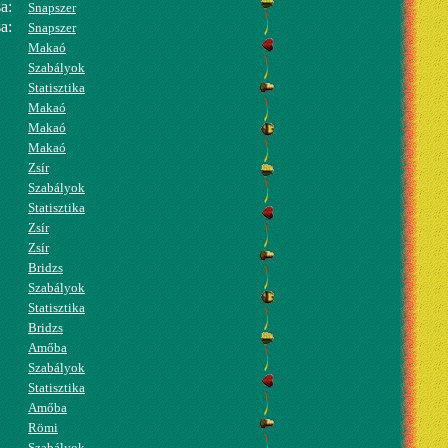
a:
Snapszer
a:
Snapszer
Makaó
Szabályok
Statisztika
Makaó
Makaó
Makaó
Zsír
Szabályok
Statisztika
Zsír
Zsír
Bridzs
Szabályok
Statisztika
Bridzs
Amőba
Szabályok
Statisztika
Amőba
Römi
Szabályok