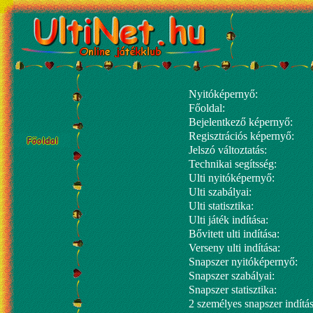
Nyitóképernyő:
Főoldal:
Bejelentkező képernyő:
Regisztrációs képernyő:
Jelszó változtatás:
Technikai segítsség:
Ulti nyitóképernyő:
Ulti szabályai:
Ulti statisztika:
Ulti játék indítása:
Bővitett ulti indítása:
Verseny ulti indítása:
Snapszer nyitóképernyő:
Snapszer szabályai:
Snapszer statisztika:
2 személyes snapszer indítás