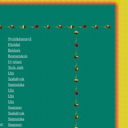
Nyitóképernyő
Főoldal
Belépés
Regisztráció
Uj jelszó
Tech. infó
Ulti
Szabályok
Statisztika
Ulti
Ulti
Ulti
Snapszer
Szabályok
Statisztika
a:
Snapszer